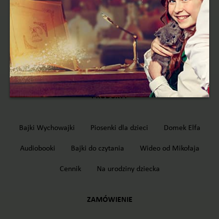
Rozpocznij
© Copyright 2026 | Elfi Bajka
Stworzone z pasją przez elfy i twórców ListyMikołaja.pl
PRODUKTY
Bajki Wychowajki
Piosenki dla dzieci
Domek Elfa
Audiobooki
Bajki do czytania
Wideo od Mikołaja
Cennik
Na urodziny dziecka
ZAMÓWIENIE