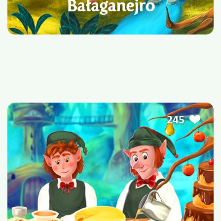
Bałaganejro
245