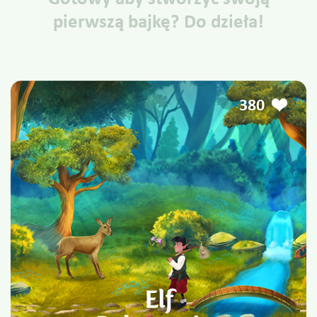
pierwszą bajkę? Do dzieła!
380
Elf